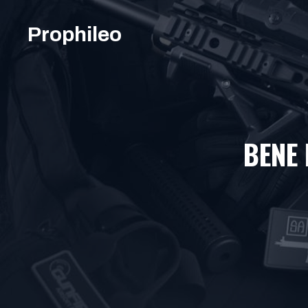
Aller
au
Prophileo
contenu
BENE 