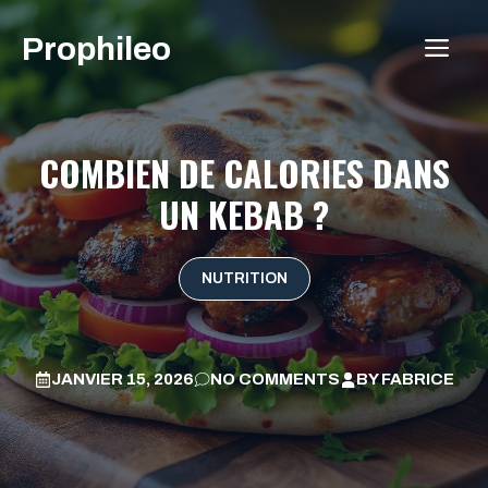
Aller
Prophileo
au
ME
contenu
COMBIEN DE CALORIES DANS
UN KEBAB ?
NUTRITION
JANVIER 15, 2026
NO COMMENTS
BY
FABRICE