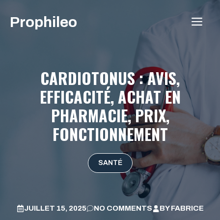
Aller
Prophileo
au
ME
contenu
CARDIOTONUS : AVIS,
EFFICACITÉ, ACHAT EN
PHARMACIE, PRIX,
FONCTIONNEMENT
SANTÉ
JUILLET 15, 2025
NO COMMENTS
BY
FABRICE