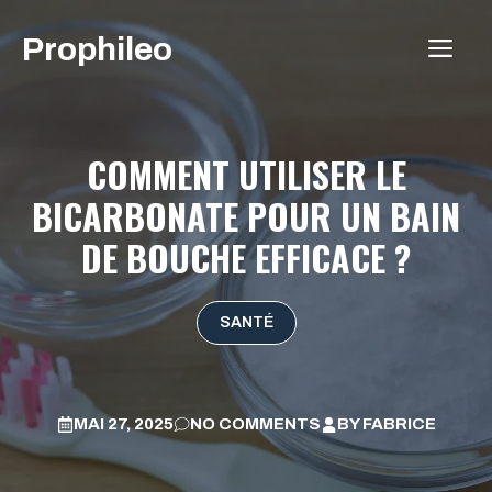
Aller
Prophileo
au
ME
contenu
COMMENT UTILISER LE
BICARBONATE POUR UN BAIN
DE BOUCHE EFFICACE ?
SANTÉ
MAI 27, 2025
NO COMMENTS
BY
FABRICE