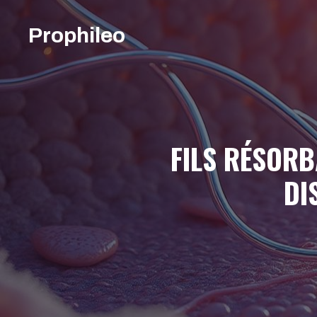
Aller
au
Prophileo
contenu
FILS RÉSORB
DI