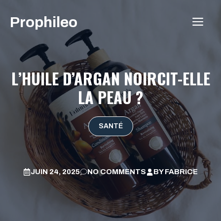
Aller
Prophileo
au
ME
contenu
L’HUILE D’ARGAN NOIRCIT-ELLE
LA PEAU ?
SANTÉ
JUIN 24, 2025
NO COMMENTS
BY
FABRICE