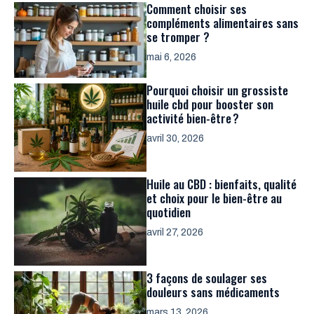
Comment choisir ses
compléments alimentaires sans
se tromper ?
mai 6, 2026
Pourquoi choisir un grossiste
huile cbd pour booster son
activité bien-être ?
avril 30, 2026
Huile au CBD : bienfaits, qualité
et choix pour le bien-être au
quotidien
avril 27, 2026
3 façons de soulager ses
douleurs sans médicaments
mars 13, 2026