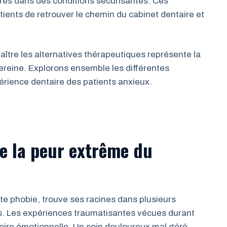
ires dans des conditions sécurisantes. Ces
tients de retrouver le chemin du cabinet dentaire et
aître les alternatives thérapeutiques représente la
ereine. Explorons ensemble les différentes
érience dentaire des patients anxieux.
e la peur extrême du
te phobie, trouve ses racines dans plusieurs
s. Les expériences traumatisantes vécues durant
re émotionnelle. Un soin douloureux mal géré,