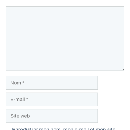
Commentaire
Nom
E-
mail
Site
web
Enregistrer mon nom, mon e-mail et mon site